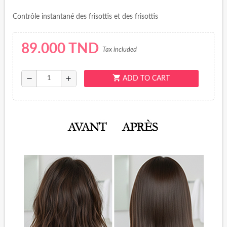
Contrôle instantané des frisottis et des frisottis
89.000 TND
Tax included
shopping_cart
remove
add
ADD TO CART