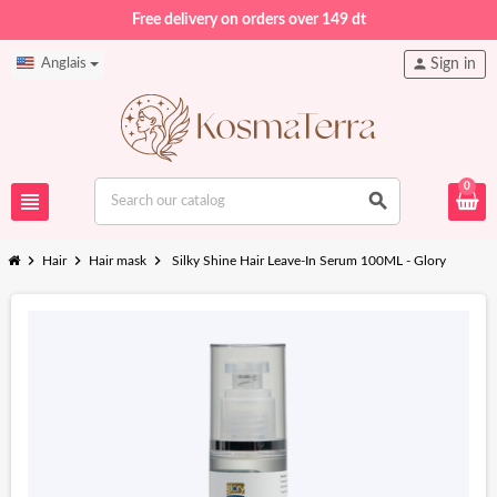
Free delivery on orders over 149 dt
person
Anglais
Sign in
0
view_headline
search
chevron_right
chevron_right
chevron_right
Hair
Hair mask
Silky Shine Hair Leave-In Serum 100ML - Glory