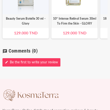
Beauty Serum Botelle 30 ml -
10* Intense Retinol Serum 30ml
18 K
Glory
To Firm the Skin - GLORY
129.000 TND
129.000 TND
Comments
(0)
chat
edit
Be the first to write your review