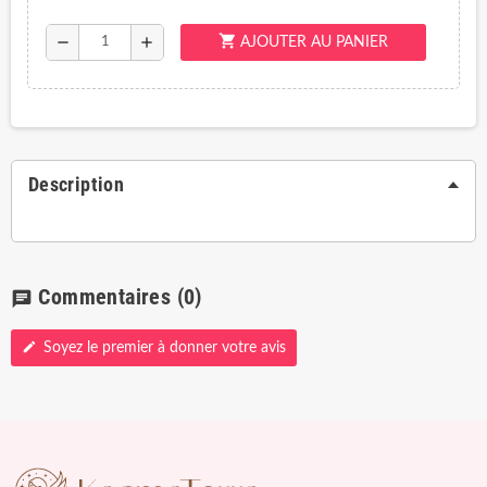
shopping_cart
remove
add
AJOUTER AU PANIER
Description
Commentaires
(0)
chat
edit
Soyez le premier à donner votre avis