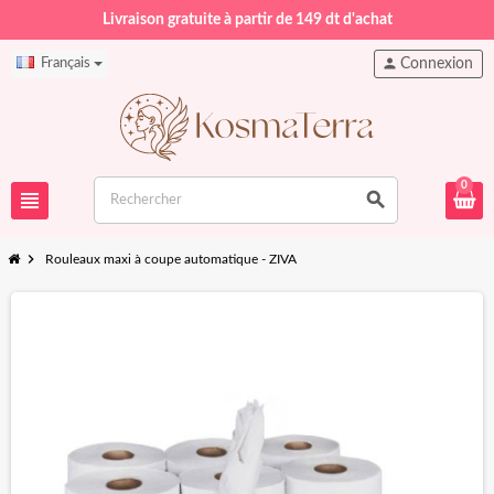
Livraison gratuite à partir de 149 dt d'achat
person
Français
Connexion
0
view_headline
search
chevron_right
Rouleaux maxi à coupe automatique - ZIVA